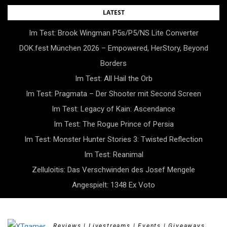
Skip
LATEST
to
Im Test: Brook Wingman P5s/P5/NS Lite Converter
content
DOK.fest München 2026 – Empowered, HerStory, Beyond
Borders
Im Test: All Hail the Orb
Im Test: Pragmata – Der Shooter mit Second Screen
Im Test: Legacy of Kain: Ascendance
Im Test: The Rogue Prince of Persia
Im Test: Monster Hunter Stories 3: Twisted Reflection
Im Test: Reanimal
Zelluloitis: Das Verschwinden des Josef Mengele
Angespielt: 1348 Ex Voto
Reviews | Livestreams | Events | Giveaways