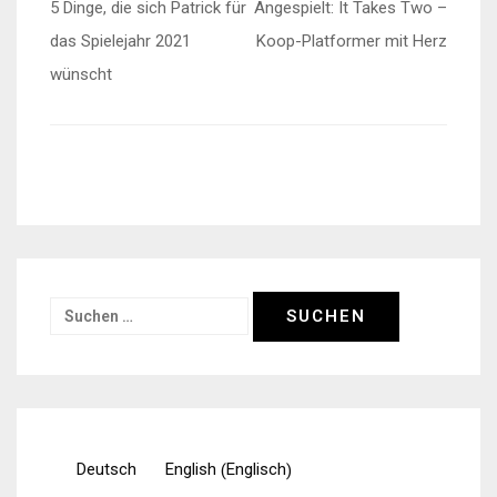
Beitragsnavigation
5 Dinge, die sich Patrick für
Angespielt: It Takes Two –
das Spielejahr 2021
Koop-Platformer mit Herz
wünscht
Suchen
nach:
Englisch
Deutsch
English
(
)