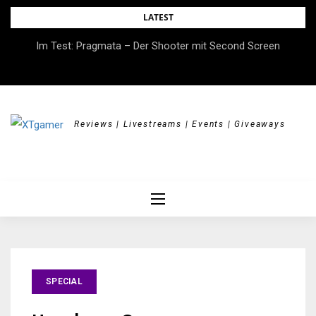
Skip
LATEST
to
Im Test: Pragmata – Der Shooter mit Second Screen
content
Reviews | Livestreams | Events | Giveaways
SPECIAL