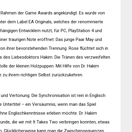
 Rahmen der Game Awards angekündigt. Es wurde von
ter dem Label EA Originals, welches der renommierte
hängigen Entwicklern nutzt, für PC, PlayStation 4 und
 einer traurigen Note eröffnet: Das junge Paar May und
n ihrer bevorstehenden Trennung. Rose flüchtet sich in
es des Liebesdoktors Hakim. Die Tränen des verzweifelten
olle der kleinen Holzpuppen. Mit Hilfe von Dr. Hakim
 zu ihrem richtigen Selbst zurückzukehren.
und Vertonung. Die Synchronisation ist rein in Englisch
he Untertitel – ein Versäumnis, wenn man das Spiel
ohne Englischkenntnisse erleben möchte. Dr. Hakim
tunde, die wir mit It Takes Two verbringen konnten, etwas
ogen. Glücklicherweise kann man die Zwischensequenzen