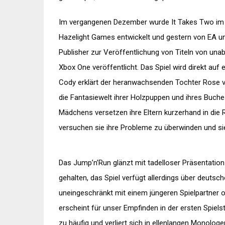
Im vergangenen Dezember wurde It Takes Two im
Hazelight Games entwickelt und gestern von EA un
Publisher zur Veröffentlichung von Titeln von unab
Xbox One veröffentlicht. Das Spiel wird direkt auf
Cody erklärt der heranwachsenden Tochter Rose vo
die Fantasiewelt ihrer Holzpuppen und ihres Buch
Mädchens versetzen ihre Eltern kurzerhand in die R
versuchen sie ihre Probleme zu überwinden und sie
Das Jump’n’Run glänzt mit tadelloser Präsentation 
gehalten, das Spiel verfügt allerdings über deutsc
uneingeschränkt mit einem jüngeren Spielpartner 
erscheint für unser Empfinden in der ersten Spiels
zu häufig und verliert sich in ellenlangen Monol