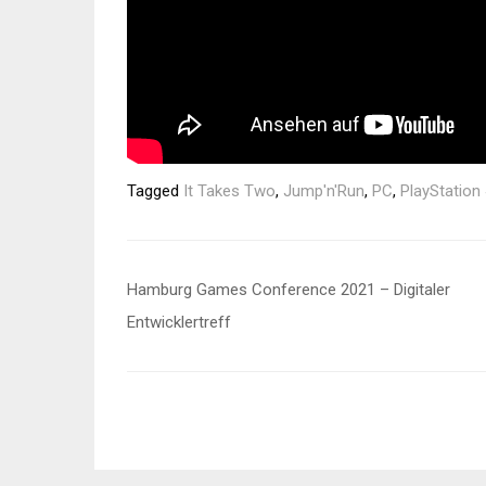
Tagged
It Takes Two
,
Jump'n'Run
,
PC
,
PlayStation
Beitragsnavigation
Hamburg Games Conference 2021 – Digitaler
Entwicklertreff