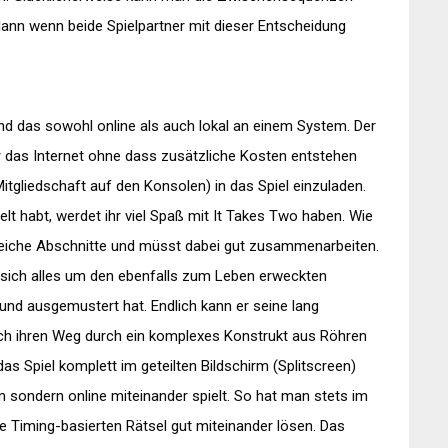
dann wenn beide Spielpartner mit dieser Entscheidung
und das sowohl online als auch lokal an einem System. Der
r das Internet ohne dass zusätzliche Kosten entstehen
itgliedschaft auf den Konsolen) in das Spiel einzuladen.
lt habt, werdet ihr viel Spaß mit It Takes Two haben. Wie
hlreiche Abschnitte und müsst dabei gut zusammenarbeiten.
ht sich alles um den ebenfalls zum Leben erweckten
und ausgemustert hat. Endlich kann er seine lang
h ihren Weg durch ein komplexes Konstrukt aus Röhren
das Spiel komplett im geteilten Bildschirm (Splitscreen)
m sondern online miteinander spielt. So hat man stets im
die Timing-basierten Rätsel gut miteinander lösen. Das