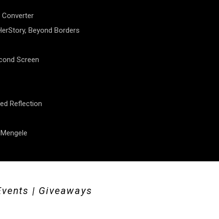
 Converter
erStory, Beyond Borders
econd Screen
ed Reflection
f Mengele
Events | Giveaways