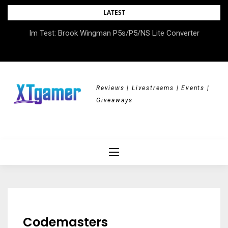
Skip
LATEST
to
DOK.fest München 2026 – Empowered, HerStory, Beyond
Im Test: Brook Wingman P5s/P5/NS Lite Converter
content
Borders
Reviews | Livestreams | Events |
Giveaways
Codemasters