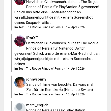
Herzlichen Glückwunsch, du hast The Rogue
Prince of Persia für PlayStation 5 gewonnen!
Schick uns bitte eine E-Mail-Nachricht an
win[at]xtgamer[punkt]de mit - einem Screenshot
deines Disqus-Profils...
Im Test: The Rogue Prince of Persia
·
14. April 2026
iPatXT
Herzlichen Glückwunsch, du hast The Rogue
Prince of Persia für Nintendo Switch
gewonnen! Schick uns bitte eine E-Mail-Nachricht an
win[at]xtgamer[punkt]de mit - einem Screenshot
deines...
Im Test: The Rogue Prince of Persia
·
14. April 2026
jonnysonny
Sands of Time war beschte. Da wärs mal
Zeit für ein Remake 👍 (Nintendo Switch)
Im Test: The Rogue Prince of Persia
·
12. April 2026
marc_englich
Prince of Persia Classic, PlayStation 5