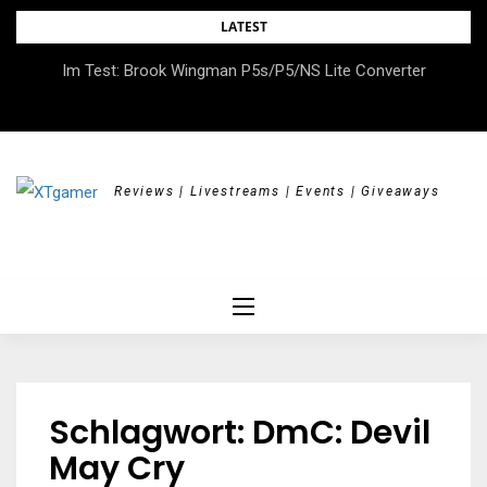
Skip
LATEST
to
DOK.fest München 2026 – Empowered, HerStory, Beyond
Im Test: Brook Wingman P5s/P5/NS Lite Converter
content
Borders
Reviews | Livestreams | Events | Giveaways
Schlagwort:
DmC: Devil
May Cry