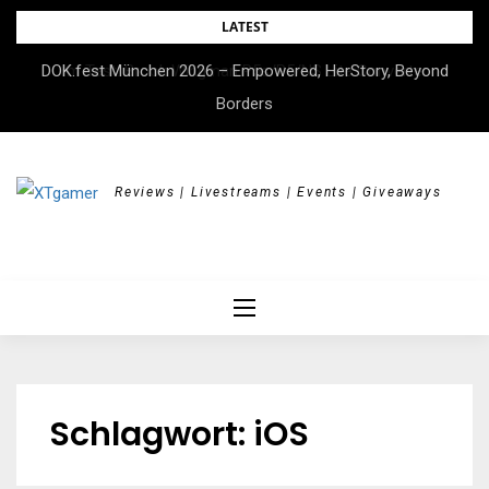
Skip
LATEST
to
DOK.fest München 2026 – Empowered, HerStory, Beyond
content
Borders
Reviews | Livestreams | Events | Giveaways
Schlagwort:
iOS