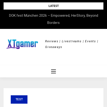
Skip
LATEST
to
DOK.fest München 2026 – Empowered, HerStory, Beyond
content
Borders
Reviews | Livestreams | Events |
Giveaways
TEST