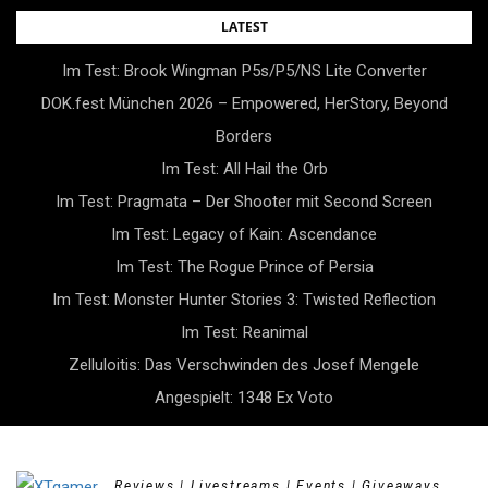
Skip
LATEST
to
Im Test: Brook Wingman P5s/P5/NS Lite Converter
content
DOK.fest München 2026 – Empowered, HerStory, Beyond
Borders
Im Test: All Hail the Orb
Im Test: Pragmata – Der Shooter mit Second Screen
Im Test: Legacy of Kain: Ascendance
Im Test: The Rogue Prince of Persia
Im Test: Monster Hunter Stories 3: Twisted Reflection
Im Test: Reanimal
Zelluloitis: Das Verschwinden des Josef Mengele
Angespielt: 1348 Ex Voto
Reviews | Livestreams | Events | Giveaways