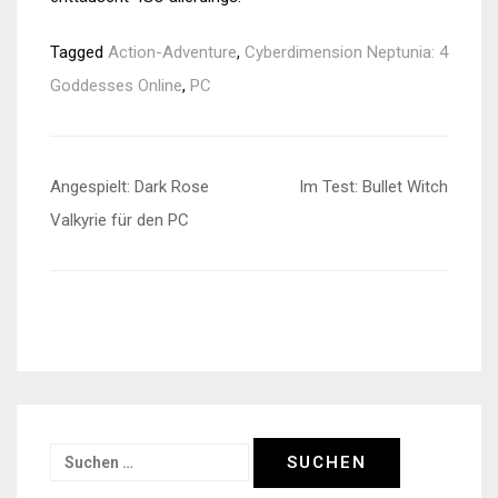
Tagged
Action-Adventure
,
Cyberdimension Neptunia: 4
Goddesses Online
,
PC
Beitragsnavigation
Angespielt: Dark Rose
Im Test: Bullet Witch
Valkyrie für den PC
Suchen
nach: