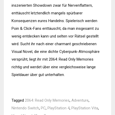
inszenierten Showdown zwar für Nervenflattern,
enttäuscht letztendlich mangels spürbarer
Konsequenzen eures Handelns. Spielerisch werden
Poin & Click-Fans enttäuscht, da man insgesamt zu
wenig entdecken kann und selten vor Rätsel gestellt
wird. Sucht ihr nach einer charmant geschriebenen
Visual Novel, die eine dichte Cyberpunk-Atmosphäre
versprüht, liegt ihr mit 2064: Read Only Memories
richtig und werdet über eine vergleichsweise lange
Spieldauer über gut unterhalten.
Tagged
2064: Read Only Memories
,
Adventure
,
Nintendo Switch
,
PC
,
PlayStation 4
,
PlayStation Vita
,