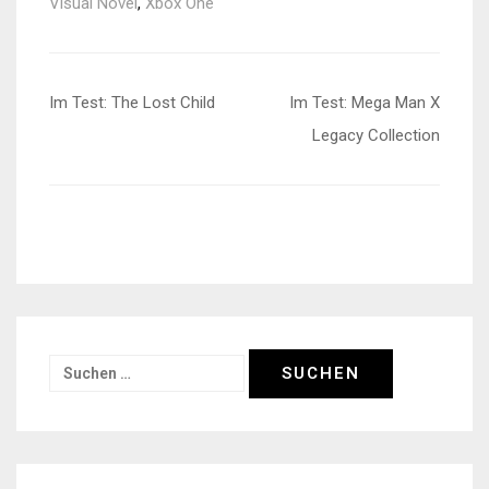
Visual Novel
,
Xbox One
Beitragsnavigation
Im Test: The Lost Child
Im Test: Mega Man X
Legacy Collection
Suchen
nach: