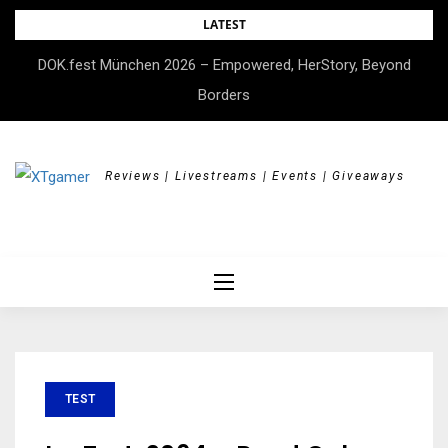
Skip
LATEST
to
DOK.fest München 2026 – Empowered, HerStory, Beyond
content
Borders
Reviews | Livestreams | Events | Giveaways
TEST