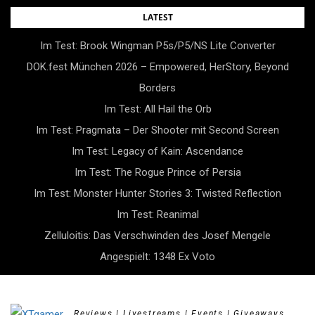
Skip
LATEST
to
Im Test: Brook Wingman P5s/P5/NS Lite Converter
content
DOK.fest München 2026 – Empowered, HerStory, Beyond
Borders
Im Test: All Hail the Orb
Im Test: Pragmata – Der Shooter mit Second Screen
Im Test: Legacy of Kain: Ascendance
Im Test: The Rogue Prince of Persia
Im Test: Monster Hunter Stories 3: Twisted Reflection
Im Test: Reanimal
Zelluloitis: Das Verschwinden des Josef Mengele
Angespielt: 1348 Ex Voto
Reviews | Livestreams | Events | Giveaways