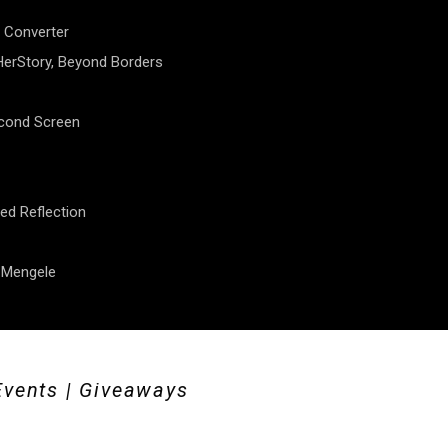
 Converter
erStory, Beyond Borders
econd Screen
ed Reflection
f Mengele
Events | Giveaways