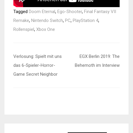
Tagged
Doom Eternal
,
Ego-Shooter
,
Final Fantasy VII
Remake
,
Nintendo Switch
,
PC
,
PlayStation 4
,
Rollenspiel
,
Xbox One
Beitragsnavigation
Verlosung: Spielt mit uns
EGX Berlin 2019: The
das 6-Spieler-Horror-
Behemoth im Interview
Game Secret Neighbor