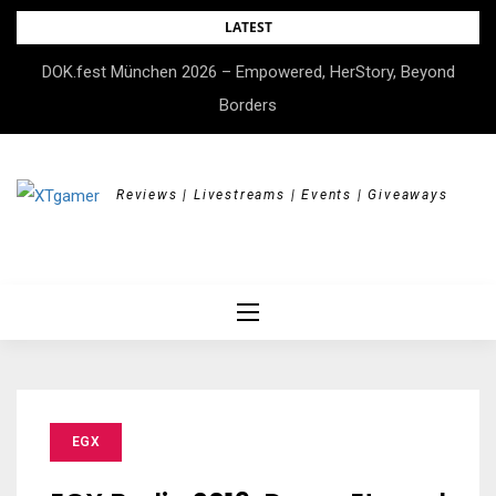
Skip
LATEST
to
DOK.fest München 2026 – Empowered, HerStory, Beyond
content
Borders
Reviews | Livestreams | Events | Giveaways
EGX