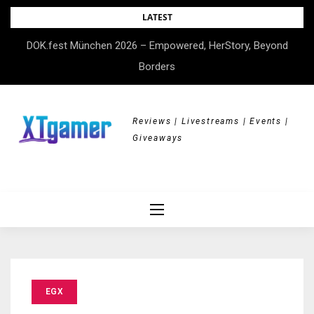
Skip
LATEST
to
DOK.fest München 2026 – Empowered, HerStory, Beyond
content
Borders
Reviews | Livestreams | Events |
Giveaways
EGX