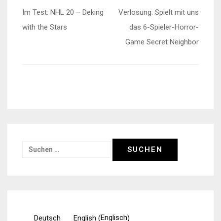
Beitragsnavigation
Im Test: NHL 20 – Deking
Verlosung: Spielt mit uns
with the Stars
das 6-Spieler-Horror-
Game Secret Neighbor
Suchen
nach:
Englisch
Deutsch
English
(
)