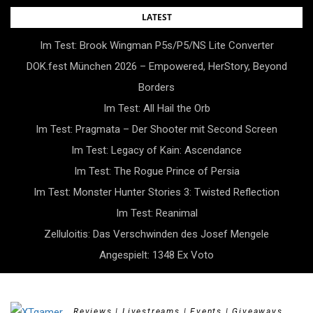
Skip
LATEST
to
Im Test: Brook Wingman P5s/P5/NS Lite Converter
content
DOK.fest München 2026 – Empowered, HerStory, Beyond
Borders
Im Test: All Hail the Orb
Im Test: Pragmata – Der Shooter mit Second Screen
Im Test: Legacy of Kain: Ascendance
Im Test: The Rogue Prince of Persia
Im Test: Monster Hunter Stories 3: Twisted Reflection
Im Test: Reanimal
Zelluloitis: Das Verschwinden des Josef Mengele
Angespielt: 1348 Ex Voto
Reviews | Livestreams | Events | Giveaways