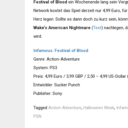
Festival of Blood
ein Wochenende lang sein Vergn
Network kostet das Spiel derzeit nur 4,99 Euro, fü
Herz legen. Sollte es dann doch zu kurz sein, kön
Wake’s American Nightmare
(
Test
) nachlegen, 
wird.
Infamous: Festival of Blood
Genre: Action-Adventure
System: PS3
Preis: 4,99 Euro / 3,99 GBP / 2,50 – 4,99 US-Dolla
Entwickler: Sucker Punch
Publisher: Sony
Tagged
Action-Adventure
,
Halloween Week
,
Infamo
PSN