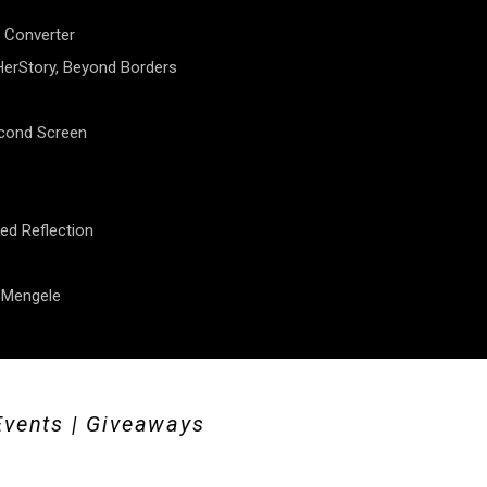
 Converter
erStory, Beyond Borders
econd Screen
ed Reflection
f Mengele
Events | Giveaways