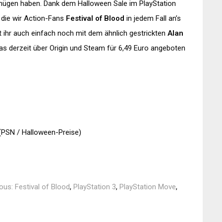
ügen haben. Dank dem Halloween Sale im PlayStation
r die wir Action-Fans
Festival of Blood
in jedem Fall an’s
nt ihr auch einfach noch mit dem ähnlich gestrickten
Alan
das derzeit über Origin und Steam für 6,49 Euro angeboten
r (PSN / Halloween-Preise)
us: Festival of Blood
,
PlayStation 3
,
PlayStation Move
,