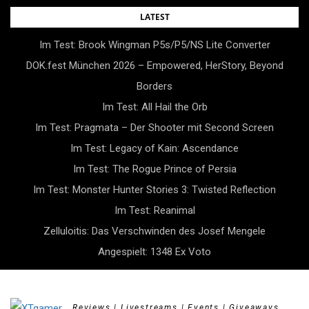
Skip
LATEST
to
Im Test: Brook Wingman P5s/P5/NS Lite Converter
content
DOK.fest München 2026 – Empowered, HerStory, Beyond
Borders
Im Test: All Hail the Orb
Im Test: Pragmata – Der Shooter mit Second Screen
Im Test: Legacy of Kain: Ascendance
Im Test: The Rogue Prince of Persia
Im Test: Monster Hunter Stories 3: Twisted Reflection
Im Test: Reanimal
Zelluloitis: Das Verschwinden des Josef Mengele
Angespielt: 1348 Ex Voto
Reviews | Livestreams | Events | Giveaways