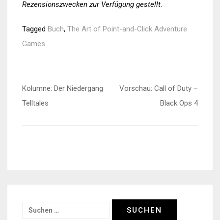
Rezensionszwecken zur Verfügung gestellt.
Tagged
Buch
,
The Art of Point-and-Click Adventure
Games
Beitragsnavigation
Kolumne: Der Niedergang
Vorschau: Call of Duty –
Telltales
Black Ops 4
Suchen