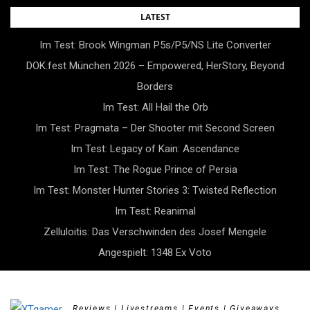
Skip
LATEST
to
Im Test: Brook Wingman P5s/P5/NS Lite Converter
content
DOK.fest München 2026 – Empowered, HerStory, Beyond
Borders
Im Test: All Hail the Orb
Im Test: Pragmata – Der Shooter mit Second Screen
Im Test: Legacy of Kain: Ascendance
Im Test: The Rogue Prince of Persia
Im Test: Monster Hunter Stories 3: Twisted Reflection
Im Test: Reanimal
Zelluloitis: Das Verschwinden des Josef Mengele
Angespielt: 1348 Ex Voto
Reviews | Livestreams | Events | Giveaways