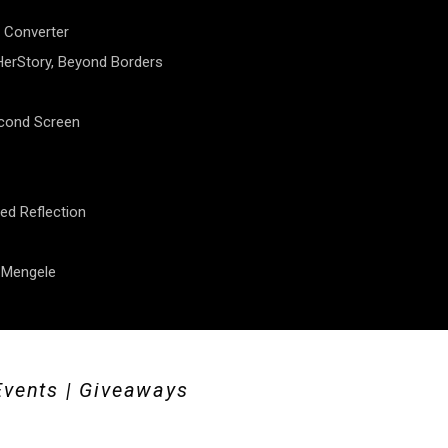
 Converter
erStory, Beyond Borders
econd Screen
ed Reflection
f Mengele
Events | Giveaways