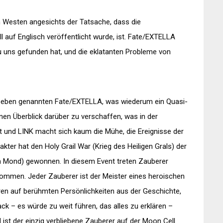
im Westen angesichts der Tatsache, dass die
ll auf Englisch veröffentlicht wurde, ist. Fate/EXTELLA
u uns gefunden hat, und die eklatanten Probleme von
s eben genannten Fate/EXTELLA, was wiederum ein Quasi-
inen Überblick darüber zu verschaffen, was in der
t und LINK macht sich kaum die Mühe, die Ereignisse der
kter hat den Holy Grail War (Krieg des Heiligen Grals) der
 Mond) gewonnen. In diesem Event treten Zauberer
ommen. Jeder Zauberer ist der Meister eines heroischen
en auf berühmten Persönlichkeiten aus der Geschichte,
ck – es würde zu weit führen, das alles zu erklären –
ist der einzig verbliebene Zauberer auf der Moon Cell.