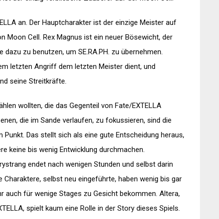
LLA an. Der Hauptcharakter ist der einzige Meister auf
on Moon Cell. Rex Magnus ist ein neuer Bösewicht, der
ie dazu zu benutzen, um SE.RA.PH. zu übernehmen.
em letzten Angriff dem letzten Meister dient, und
d seine Streitkräfte.
zählen wollten, die das Gegenteil von Fate/EXTELLA
zenen, die im Sande verlaufen, zu fokussieren, sind die
unkt. Das stellt sich als eine gute Entscheidung heraus,
tere keine bis wenig Entwicklung durchmachen.
rystrang endet nach wenigen Stunden und selbst darin
e Charaktere, selbst neu eingeführte, haben wenig bis gar
 ihr auch für wenige Stages zu Gesicht bekommen. Altera,
TELLA, spielt kaum eine Rolle in der Story dieses Spiels.