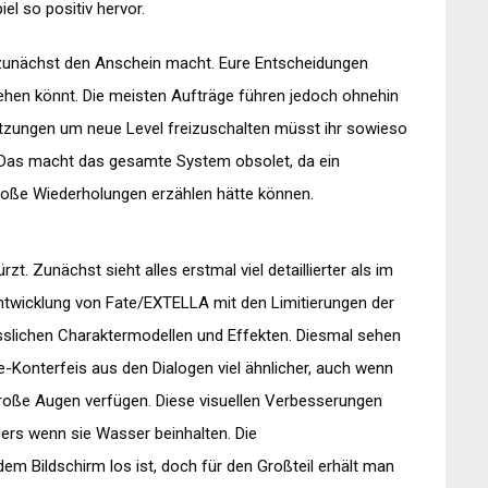
el so positiv hervor.
es zunächst den Anschein macht. Eure Entscheidungen
gehen könnt. Die meisten Aufträge führen jedoch ohnehin
tzungen um neue Level freizuschalten müsst ihr sowieso
 Das macht das gesamte System obsolet, da ein
roße Wiederholungen erzählen hätte können.
zt. Zunächst sieht alles erstmal viel detaillierter als im
Entwicklung von Fate/EXTELLA mit den Limitierungen der
sslichen Charaktermodellen und Effekten. Diesmal sehen
-Konterfeis aus den Dialogen viel ähnlicher, auch wenn
große Augen verfügen. Diese visuellen Verbesserungen
ers wenn sie Wasser beinhalten. Die
dem Bildschirm los ist, doch für den Großteil erhält man