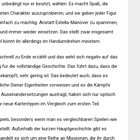
t unbedingt nur er besitzt, wählen. Es macht Spaß, die
teten Charakter auszuprobieren, und sie geben jeder Figur
r einfach zu mächtig. Anstatt Extella-Manöver zu spammen,
r und immer wieder einsetzen. Das stellt zwar insgesamt
iel könnt ihr allerdings im Handumdrehen meistern.
chnell zu Ende erzählt und das wirkt sich negativ auf das
g für die vollständige Geschichte. Das führt dazu, dass die
bekämpft, sehr gering ist. Das bedeutet auch, dass es
dliche Diener Eigenheiten vorweisen und so die Kämpfe
ie Auseinandersetzungen austragt, haben sich nur optisch
ar neue Kartentypen im Vergleich zum ersten Teil.
Spiels, besonders wenn man es vergleichbaren Spielen wie
tellt. Außerhalb der kurzen Hauptgeschichte gibt es
ndelt es sich um eine Reihe an Missionen, die ihr durch