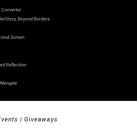
 Converter
erStory, Beyond Borders
econd Screen
ed Reflection
f Mengele
Events | Giveaways