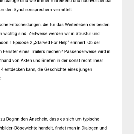
die Dialoge sind wie immer mitreißend und nachvollziehbar
on den Synchronsprechern vermittelt.
sche Entscheidungen, die für das Weiterleben der beiden
 wichtig sind. Zeitweise werden wir in Struktur und
on 1 Episode 2 „Starved For Help“ erinnert. Ob der
in Fenster eines Trailers riechen? Passenderweise wird in
nhand von Akten und Briefen in der sonst recht linear
e 4 entdecken kann, die Geschichte eines jungen
.
 zu Beginn den Anschein, dass es sich um typische
hbilder-Bösewichte handelt, findet man in Dialogen und