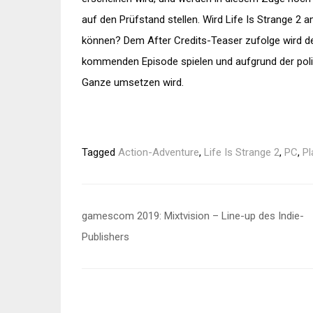
auf den Prüfstand stellen. Wird Life Is Strange 2
können? Dem After Credits-Teaser zufolge wird der
kommenden Episode spielen und aufgrund der polit
Ganze umsetzen wird.
Tagged
Action-Adventure
,
Life Is Strange 2
,
PC
,
Pl
Beitragsnavigation
gamescom 2019: Mixtvision – Line-up des Indie-
Publishers