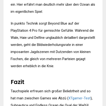
ein. Hier erfährt man deutlich mehr über den Ozean als
im eigentlichen Spiel.
In punkto Technik sorgt Beyond Blue auf der
PlayStation 4 Pro für gemischte Gefühle. Während die
Wale, Haie und Delfine unglaublich detailliert dargestellt
werden, geht die Bildwiederholungsrate in einer
imposanten Jagdszenen mit Dutzenden von kleinen
Fischen, die gleich von mehreren Parteien gejagt
werden erheblich in die Knie.
Fazit
Tauchspiele erfreuen sich großer Beliebtheit und so
hat man zwischen Games wie Abzû (
XTgamer-Test
),
Subnautica und Endless Ocean die Qual der Wa(h)l.